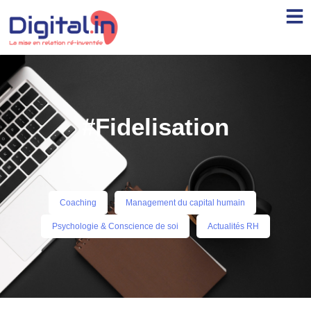
#Fidelisation
Coaching
Management du capital humain
Psychologie & Conscience de soi
Actualités RH