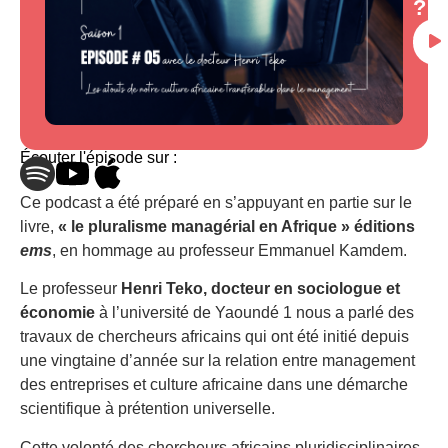
?
Lect
audi
Écouter l'épisode sur :
Ce podcast a été préparé en s’appuyant en partie sur le
livre,
« le pluralisme managérial en Afrique » éditions
ems
, en hommage au professeur Emmanuel Kamdem.
Le professeur
Henri Teko,
docteur en sociologue et
économie
à l’université de Yaoundé 1 nous a parlé des
travaux de chercheurs africains qui ont été initié depuis
une vingtaine d’année sur la relation entre management
des entreprises et culture africaine dans une démarche
scientifique à prétention universelle.
Cette volonté des chercheurs africains pluridisciplinaires