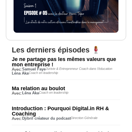
Les derniers épisodes
Je ne partage pas les mêmes valeurs que
mon entreprise !
Avec:
Samuel Faye
Juriste & Entrepreneur Coach dans l'éducation
Léna Aka
Coach en leadership
Ma relation au boulot
Avec:
Léna Aka
Coach en leadership
Introduction : Pourquoi Digital.in RH &
Coaching
Avec:
Djibril créateur du podcast
Direction Générale