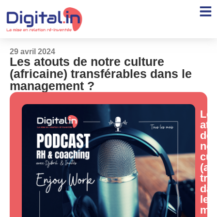
29 avril 2024
Les atouts de notre culture
(africaine) transférables dans le
management ?
Le
ato
de
not
cul
(af
tra
da
le
ma