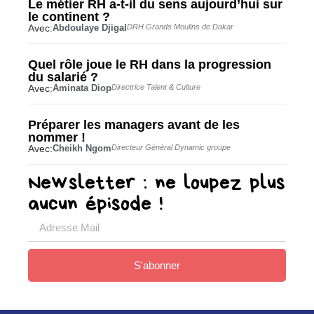
Le métier RH a-t-il du sens aujourd’hui sur
le continent ?
Avec:
Abdoulaye Djigal
DRH Grands Moulins de Dakar
Quel rôle joue le RH dans la progression
du salarié ?
Avec:
Aminata Diop
Directrice Talent & Culture
Préparer les managers avant de les
nommer !
Avec:
Cheikh Ngom
Directeur Général Dynamic groupe
Newsletter : ne loupez plus
aucun épisode !
S'abonner
Alternative: